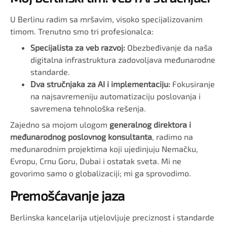
U Berlinu radim sa mršavim, visoko specijalizovanim
timom. Trenutno smo tri profesionalca:
Specijalista za veb razvoj:
Obezbeđivanje da naša
digitalna infrastruktura zadovoljava međunarodne
standarde.
Dva stručnjaka za AI i implementaciju:
Fokusiranje
na najsavremeniju automatizaciju poslovanja i
savremena tehnološka rešenja.
Zajedno sa mojom ulogom
generalnog direktora i
međunarodnog poslovnog konsultanta
, radimo na
međunarodnim projektima koji ujedinjuju Nemačku,
Evropu, Crnu Goru, Dubai i ostatak sveta. Mi ne
govorimo samo o globalizaciji; mi ga sprovodimo.
Premošćavanje jaza
Berlinska kancelarija utjelovljuje preciznost i standarde