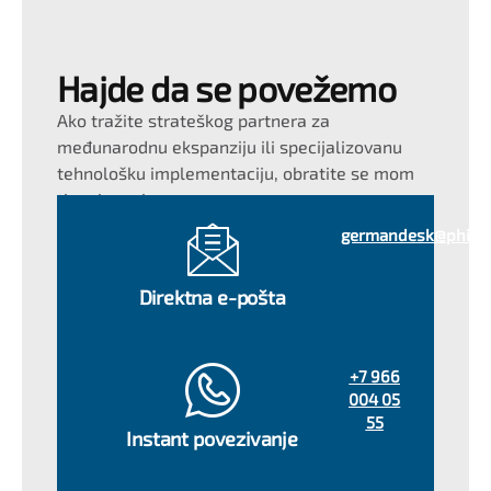
Hajde da se povežemo
Ako tražite strateškog partnera za
međunarodnu ekspanziju ili specijalizovanu
tehnološku implementaciju, obratite se mom
timu i meni.
germandesk@phili
Direktna e-pošta
+7 966
004 05
55
Instant povezivanje