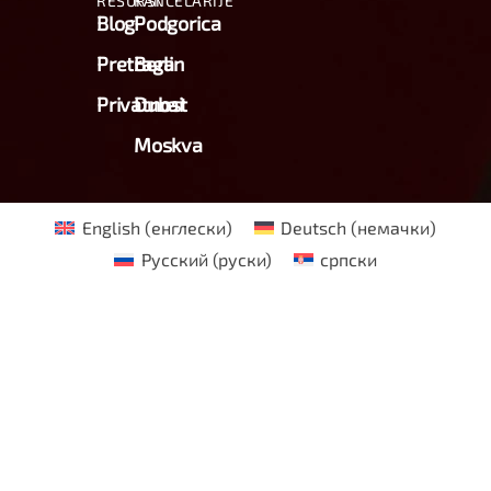
RESURSI
KANCELARIJE
Blog
Podgorica
Pretraga
Berlin
Privatnost
Dubai
Moskva
English
(
енглески
)
Deutsch
(
немачки
)
Русский
(
руски
)
српски