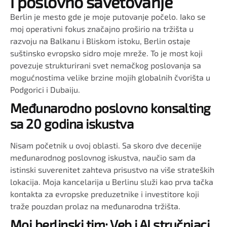
i poslovno savetovanje
Berlin je mesto gde je moje putovanje počelo. Iako se
moj operativni fokus značajno proširio na tržišta u
razvoju na Balkanu i Bliskom istoku, Berlin ostaje
suštinsko evropsko sidro moje mreže. To je most koji
povezuje strukturirani svet nemačkog poslovanja sa
mogućnostima velike brzine mojih globalnih čvorišta u
Podgorici i Dubaiju.
Međunarodno poslovno konsalting
sa 20 godina iskustva
Nisam početnik u ovoj oblasti. Sa skoro dve decenije
međunarodnog poslovnog iskustva, naučio sam da
istinski suverenitet zahteva prisustvo na više strateških
lokacija. Moja kancelarija u Berlinu služi kao prva tačka
kontakta za evropske preduzetnike i investitore koji
traže pouzdan prolaz na međunarodna tržišta.
Moj berlinski tim: Veb i AI stručnjaci