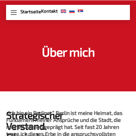
Kontakt
Startseite
Über mich
Strategischer
„Ich bin ein Berliner.“
Berlin ist meine Heimat, das
Fundament meiner Ansprüche und die Stadt, die
Verstand.
meinen Antrieb geprägt hat. Seit fast 20 Jahren
trage ich dieses Erbe in die anspruchsvollsten